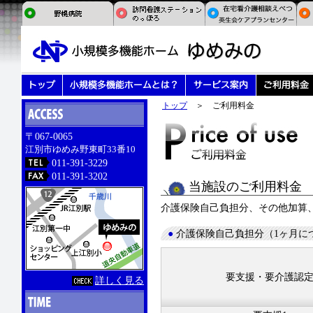
トップ
＞ ご利用料金
〒067-0065
江別市ゆめみ野東町33番10
011-391-3229
011-391-3202
当施設のご利用料金
介護保険自己負担分、その他加算
●
介護保険自己負担分（1ヶ月に
要支援・要介護認
詳しく見る