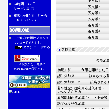
要支援1
24時間・365日
要支援2
サービス対応
要介護1
相談受付時間：月〜金
要介護2
（8:30〜17:30）
要介護3
要介護4
要介護5
PDF形式の利用申込書をダ
ウンロードできます。
ダウンロードする
●
各種加算
各種加
PDFの閲覧には、無料の
adobe readerが必要です。
初期加算・・・利用を開始した日
認知症加算 I I・・・該当される
認知症加算 I V・・・該当され
若年性認知症利用者受入加算・・
いない方が対象
看護職員配置加算 I・・・要介護
訪問体制強化加算